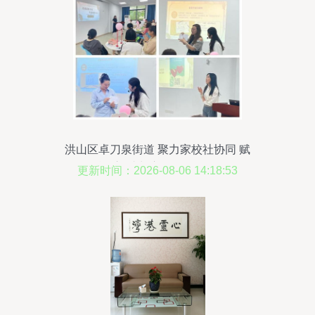
洪山区卓刀泉街道 聚力家校社协同 赋
能“心”成长心理咨询服务
更新时间：2026-08-06 14:18:53