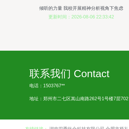
倾听的力量 我校开展精神分析视角下焦虑
伴躯体症状的心理咨询案例督导
更新时间：2026-08-06 22:33:42
联系我们 Contact
电话：1503767**
地址：郑州市二七区嵩山南路262号1号楼7层702
友情链接：
湖南四季纵合科技有限公司
合肥市桥礼