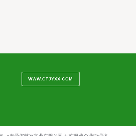
WWW.CFJYXX.COM
售
上海爱您慈家实业有限公司
河南厚载企业管理咨