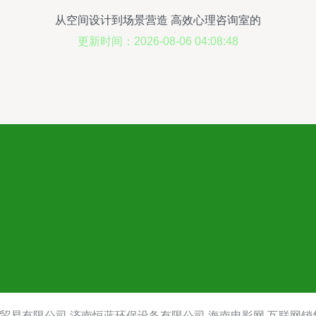
从空间设计到场景营造 高效心理咨询室的
必备要素
更新时间：2026-08-06 04:08:48
贸易有限公司
济南恒蓝环保设备有限公司
海南电影网
互联网销